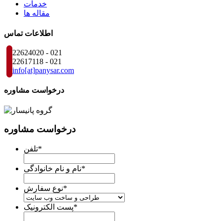
خدمات
مقاله ها
اطلاعات تماس
22624020 - 021
22617118 - 021
info
[at]
panysar
.
com
درخواست مشاوره
درخواست مشاوره
*
تلفن
*
نام و نام خانوادگی
*
نوع سفارش
*
پست الکترونیک