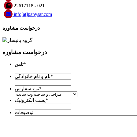
22617118 - 021
info
[at]
panysar
.
com
درخواست مشاوره
درخواست مشاوره
*
تلفن
*
نام و نام خانوادگی
*
نوع سفارش
*
پست الکترونیک
توضیحات