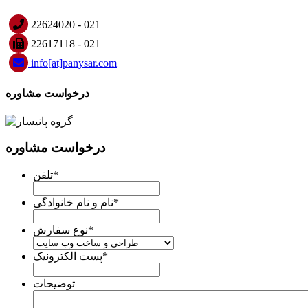
22624020 - 021
22617118 - 021
info
[at]
panysar
.
com
درخواست مشاوره
درخواست مشاوره
*
تلفن
*
نام و نام خانوادگی
*
نوع سفارش
*
پست الکترونیک
توضیحات