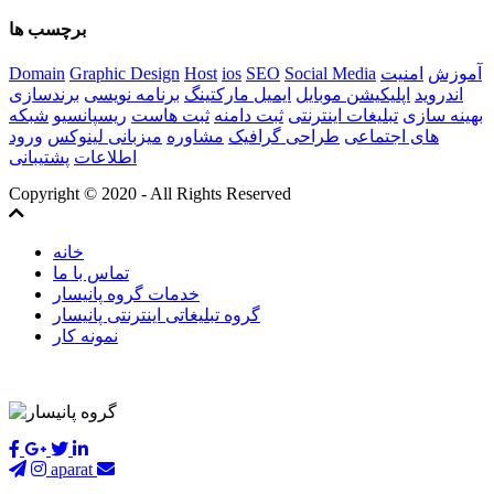
برچسب ها
آموزش
امنیت
Social Media
SEO
ios
Host
Graphic Design
Domain
اندروید
اپلیکیشن موبایل
ایمیل مارکتینگ
برنامه نویسی
برندسازی
بهینه سازی
تبلیغات اینترنتی
ثبت دامنه
ثبت هاست
ریسپانسیو
شبکه
های اجتماعی
طراحی گرافیک
مشاوره
میزبانی لینوکس
ورود
اطلاعات
پشتیبانی
Copyright © 2020 - All Rights Reserved
خانه
تماس با ما
خدمات گروه پانیسار
گروه تبلیغاتی اینترنتی پانیسار
نمونه کار
aparat