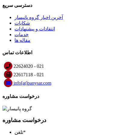
دسترسی سریع
آخرین اخبار گروه پانیسار
شکایات
انتقادات و پیشنهادات
خدمات
مقاله ها
اطلاعات تماس
22624020 - 021
22617118 - 021
info
[at]
panysar
.
com
درخواست مشاوره
درخواست مشاوره
*
تلفن