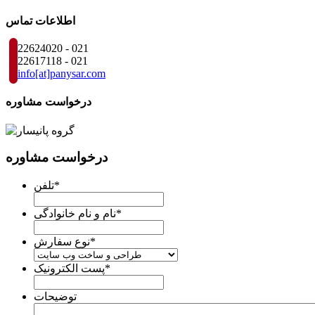
اطلاعات تماس
22624020 - 021
22617118 - 021
info
[at]
panysar
.
com
درخواست مشاوره
درخواست مشاوره
*
تلفن
*
نام و نام خانوادگی
*
نوع سفارش
*
پست الکترونیک
توضیحات